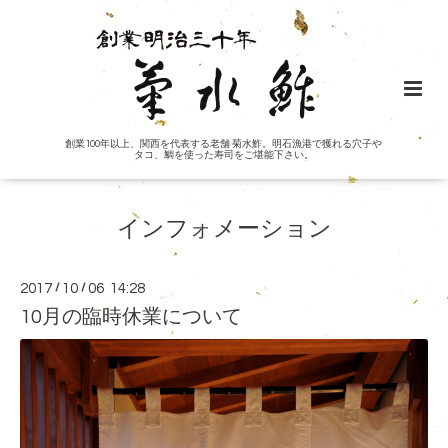
創業100年以上、関西を代表する老舗 菊水鮓。明石漁港で獲れる穴子や
タコ、鯛を使った寿司をご堪能下さい。
インフォメーション
2017
/
10
/
06 14:28
10月の臨時休業について