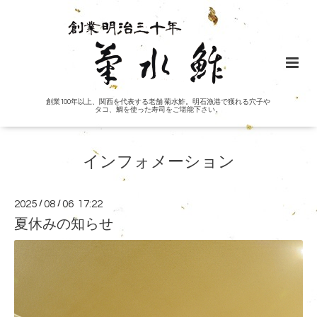
創業100年以上、関西を代表する老舗 菊水鮓。明石漁港で獲れる穴子や
タコ、鯛を使った寿司をご堪能下さい。
インフォメーション
2025
/
08
/
06 17:22
夏休みの知らせ