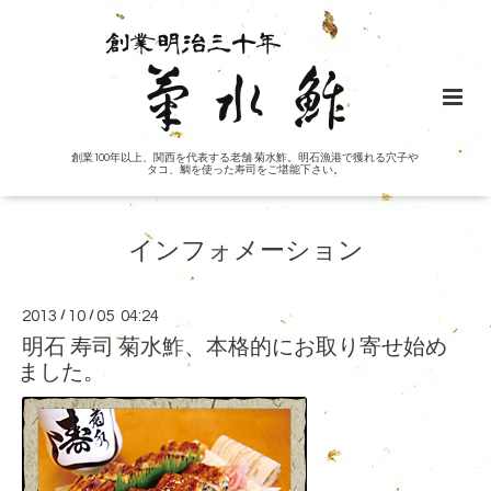
創業100年以上、関西を代表する老舗 菊水鮓。明石漁港で獲れる穴子や
タコ、鯛を使った寿司をご堪能下さい。
インフォメーション
2013
/
10
/
05 04:24
明石 寿司 菊水鮓、本格的にお取り寄せ始め
ました。