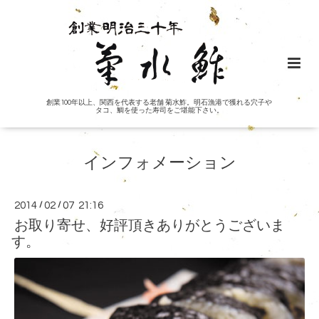
創業100年以上、関西を代表する老舗 菊水鮓。明石漁港で獲れる穴子や
タコ、鯛を使った寿司をご堪能下さい。
インフォメーション
2014
/
02
/
07 21:16
お取り寄せ、好評頂きありがとうございま
す。