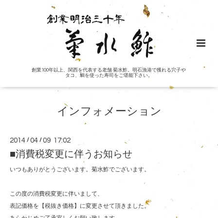
創業100年以上、関西を代表する老舗 菊水鮓。明石漁港で獲れる穴子や
タコ、鯛を使った寿司をご堪能下さい。
インフォメーション
2014
/
04
/
09 17:02
■消費税変更に伴うお知らせ
いつもありがとうございます。菊水鮓でございます。
この度の消費税変更に伴いまして、
表記価格を【税抜き価格】に変更させて頂きました。